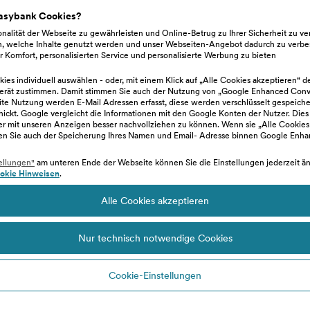
easybank Cookies?
ng für meine/n Einkaufsreserve/Überziehungsr
nalität der Webseite zu gewährleisten und Online-Betrug zu Ihrer Sicherheit zu v
n, welche Inhalte genutzt werden und unser Webseiten-Angebot dadurch zu verbe
 Komfort, personalisierten Service und personalisierte Werbung zu bieten
ies individuell auswählen - oder, mit einem Klick auf „Alle Cookies akzeptieren“ d
erät zustimmen. Damit stimmen Sie auch der Nutzung von „Google Enhanced Conve
Kreditkarte abläuft?
e Nutzung werden E-Mail Adressen erfasst, diese werden verschlüsselt gespeiche
hickt. Google vergleicht die Informationen mit den Google Konten der Nutzer. Dies
zer mit unseren Anzeigen besser nachvollziehen zu können. Wenn sie „Alle Cookies
en Sie auch der Speicherung Ihres Namen und Email- Adresse binnen Google Enh
ellungen"
am unteren Ende der Webseite können Sie die Einstellungen jederzeit änd
okie Hinweisen
.
Alle Cookies akzeptieren
Nur technisch notwendige Cookies
Online-Antragstrecke tun?
Cookie-Einstellungen