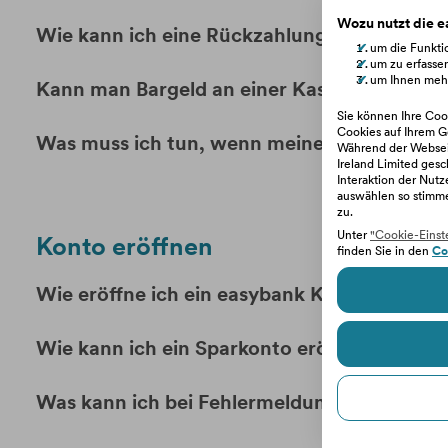
Wozu nutzt die 
Wie kann ich eine Rückzahlungsvereinbaru
um die Funktio
um zu erfasse
um Ihnen mehr
Kann man Bargeld an einer Kassa abheben?
Sie können Ihre Cook
Cookies auf Ihrem G
Was muss ich tun, wenn meine Konto- oder 
Während der Webseit
Ireland Limited gesc
Interaktion der Nut
auswählen so stimm
zu.
Unter
"Cookie-Einst
Konto eröffnen
finden Sie in den
Co
Wie eröffne ich ein easybank Konto?
Wie kann ich ein Sparkonto eröffnen?
Was kann ich bei Fehlermeldungen bei der 