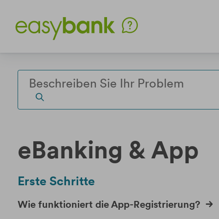
Weiter
Weiter
zum
zur
Inhalt
Fußzeile
eBanking & App
Erste Schritte
Wie funktioniert die App-Registrierung?