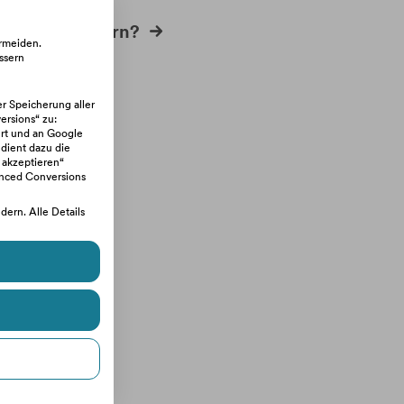
ahmen anfordern?
ermeiden.
ssern
er Speicherung aller
rsions“ zu:
rt und an Google
 dient dazu die
 akzeptieren“
anced Conversions
ern. Alle Details