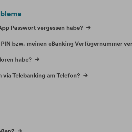
obleme
 App Passwort vergessen habe?
g PIN bzw. meinen eBanking Verfügernummer ve
loren habe?
 via Telebanking am Telefon?
eßen?