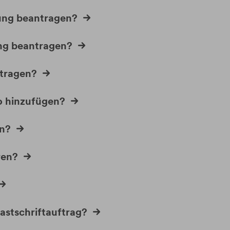
lung beantragen?
ung beantragen?
ntragen?
o hinzufügen?
en?
ren?
astschriftauftrag?