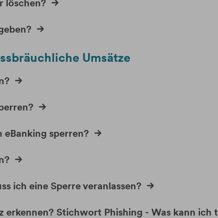
r löschen?
igeben?
issbräuchliche Umsätze
n?
perren?
m eBanking sperren?
n?
ss ich eine Sperre veranlassen?
z erkennen? Stichwort Phishing - Was kann ich