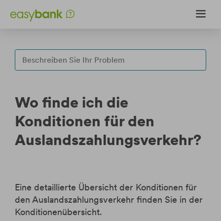
Weiter
Weiter
zum
zur
Inhalt
Fußzeile
Fragen & Antworten
Formularcenter
Wo finde ich die
Upload-Center
Konditionen für den
Auslandszahlungsverkehr?
Internet Sicherheit
Login
Wertpapierportal Login
Eine detaillierte Übersicht der Konditionen für
den Auslandszahlungsverkehr finden Sie in der
eBanking Login
Konditionenübersicht.