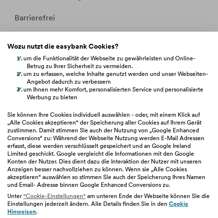
Barrierefrei
Kontakt
Wozu nutzt die easybank Cookies?
um die Funktionalität der Webseite zu gewährleisten und Online-
Whistleblowing
Betrug zu Ihrer Sicherheit zu vermeiden.
um zu erfassen, welche Inhalte genutzt werden und unser Webseiten-
Angebot dadurch zu verbessern
um Ihnen mehr Komfort, personalisierten Service und personalisierte
Werbung zu bieten
easybank.at
Sie können Ihre Cookies individuell auswählen - oder, mit einem Klick auf
„Alle Cookies akzeptieren“ der Speicherung aller Cookies auf Ihrem Gerät
zustimmen. Damit stimmen Sie auch der Nutzung von „Google Enhanced
bawag.at
Conversions“ zu: Während der Webseite Nutzung werden E-Mail Adressen
erfasst, diese werden verschlüsselt gespeichert und an Google Ireland
Limited geschickt. Google vergleicht die Informationen mit den Google
Konten der Nutzer. Dies dient dazu die Interaktion der Nutzer mit unseren
bawaggroup.com
Anzeigen besser nachvollziehen zu können. Wenn sie „Alle Cookies
akzeptieren“ auswählen so stimmen Sie auch der Speicherung Ihres Namen
und Email- Adresse binnen Google Enhanced Conversions zu.
Unter
"Cookie-Einstellungen"
am unteren Ende der Webseite können Sie die
Einstellungen jederzeit ändern. Alle Details finden Sie in den
Cookie
Hinweisen
.