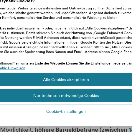
easybank Cookies?
nalität der Webseite zu gewährleisten und Online-Betrug zu Ihrer Sicherheit zu v
ank App:
n, welche Inhalte genutzt werden und unser Webseiten-Angebot dadurch zu verbe
 Komfort, personalisierten Service und personalisierte Werbung zu bieten
ies individuell auswählen - oder, mit einem Klick auf „Alle Cookies akzeptieren“ d
nkt "Überweisen" ein
erät zustimmen. Damit stimmen Sie auch der Nutzung von „Google Enhanced Conve
e Nutzung werden E-Mail Adressen erfasst, diese werden verschlüsselt gespeiche
hickt. Google vergleicht die Informationen mit den Google Konten der Nutzer. Dies
 10 Euro und 130 Euro aus
zer mit unseren Anzeigen besser nachvollziehen zu können. Wenn sie „Alle Cookies
en Sie auch der Speicherung Ihres Namen und Email- Adresse binnen Google Enh
 um den SmartCash Code anzufordern
ellungen"
am unteren Ende der Webseite können Sie die Einstellungen jederzeit änd
okie Hinweisen
.
12 Stunden einen BAWAG Geldautomaten in Ihrer Nä
Alle Cookies akzeptieren
Nur technisch notwendige Cookies
Cookie-Einstellungen
 Möglichkeit,
höhere Bargeldbeträge (zwischen
1