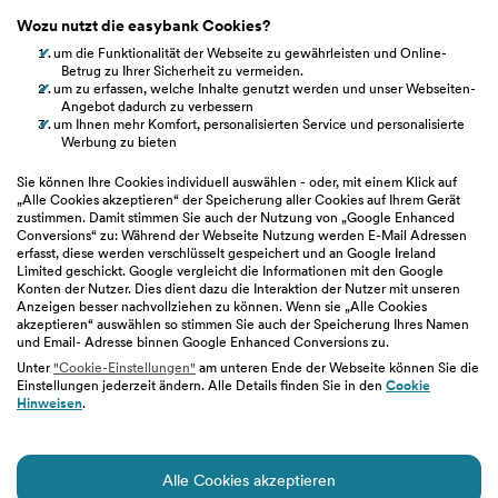
Kontakt
Wozu nutzt die easybank Cookies?
um die Funktionalität der Webseite zu gewährleisten und Online-
Whistleblowing
Betrug zu Ihrer Sicherheit zu vermeiden.
um zu erfassen, welche Inhalte genutzt werden und unser Webseiten-
Angebot dadurch zu verbessern
um Ihnen mehr Komfort, personalisierten Service und personalisierte
Werbung zu bieten
easybank.at
Sie können Ihre Cookies individuell auswählen - oder, mit einem Klick auf
„Alle Cookies akzeptieren“ der Speicherung aller Cookies auf Ihrem Gerät
zustimmen. Damit stimmen Sie auch der Nutzung von „Google Enhanced
bawag.at
Conversions“ zu: Während der Webseite Nutzung werden E-Mail Adressen
erfasst, diese werden verschlüsselt gespeichert und an Google Ireland
Limited geschickt. Google vergleicht die Informationen mit den Google
Konten der Nutzer. Dies dient dazu die Interaktion der Nutzer mit unseren
bawaggroup.com
Anzeigen besser nachvollziehen zu können. Wenn sie „Alle Cookies
akzeptieren“ auswählen so stimmen Sie auch der Speicherung Ihres Namen
und Email- Adresse binnen Google Enhanced Conversions zu.
Unter
"Cookie-Einstellungen"
am unteren Ende der Webseite können Sie die
Einstellungen jederzeit ändern. Alle Details finden Sie in den
Cookie
Hinweisen
.
Sitemap
|
Impressum
|
Geschäftsbedingungen
|
Alle Cookies akzeptieren
Datenschutz
|
Nutzungsbedingungen
|
Barrierefreiheit