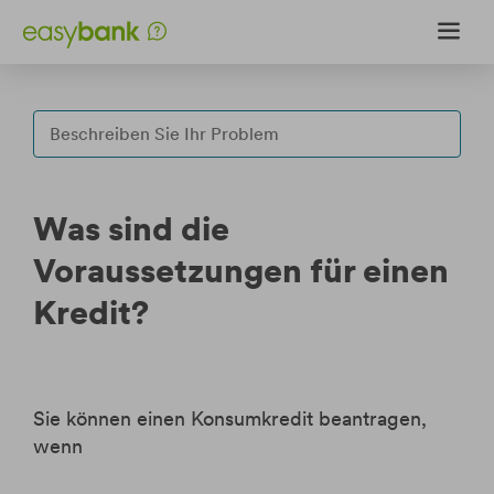
Weiter
Weiter
zum
zur
Inhalt
Fußzeile
Fragen & Antworten
Formularcenter
Was sind die
Upload-Center
Voraussetzungen für einen
Kredit?
Internet Sicherheit
Login
Wertpapierportal Login
Sie können einen Konsumkredit beantragen,
wenn
eBanking Login