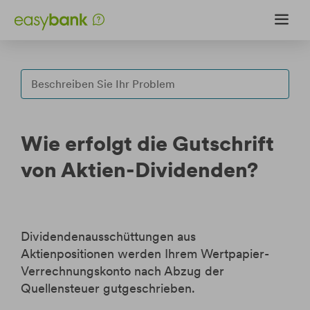
Weiter
Weiter
zum
zur
Inhalt
Fußzeile
Fragen & Antworten
Formularcenter
Wie erfolgt die Gutschrift
Upload-Center
von Aktien-Dividenden?
Internet Sicherheit
Dividendenausschüttungen aus
Login
Aktienpositionen werden Ihrem Wertpapier-
Wertpapierportal Login
Verrechnungskonto nach Abzug der
eBanking Login
Quellensteuer gutgeschrieben.