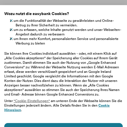
Kontakt
Wozu nutzt die easybank Cookies?
um die Funktionalität der Webseite zu gewährleisten und Online-
Whistleblowing
Betrug zu Ihrer Sicherheit zu vermeiden.
um zu erfassen, welche Inhalte genutzt werden und unser Webseiten-
Angebot dadurch zu verbessern
um Ihnen mehr Komfort, personalisierten Service und personalisierte
Werbung zu bieten
easybank.at
Sie können Ihre Cookies individuell auswählen - oder, mit einem Klick auf
„Alle Cookies akzeptieren“ der Speicherung aller Cookies auf Ihrem Gerät
zustimmen. Damit stimmen Sie auch der Nutzung von „Google Enhanced
bawag.at
Conversions“ zu: Während der Webseite Nutzung werden E-Mail Adressen
erfasst, diese werden verschlüsselt gespeichert und an Google Ireland
Limited geschickt. Google vergleicht die Informationen mit den Google
Konten der Nutzer. Dies dient dazu die Interaktion der Nutzer mit unseren
bawaggroup.com
Anzeigen besser nachvollziehen zu können. Wenn sie „Alle Cookies
akzeptieren“ auswählen so stimmen Sie auch der Speicherung Ihres Namen
und Email- Adresse binnen Google Enhanced Conversions zu.
Unter
"Cookie-Einstellungen"
am unteren Ende der Webseite können Sie die
Einstellungen jederzeit ändern. Alle Details finden Sie in den
Cookie
Hinweisen
.
Sitemap
|
Impressum
|
Geschäftsbedingungen
|